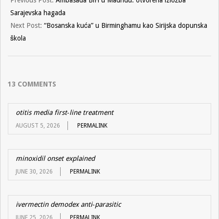
Previous Post:
Ambasada BiH u Madridu: otvorena izložba
Sarajevska hagada
Next Post:
“Bosanska kuća” u Birminghamu kao Sirijska dopunska
škola
13 COMMENTS
otitis media first‑line treatment
AUGUST 5, 2026
PERMALINK
minoxidil onset explained
JUNE 30, 2026
PERMALINK
ivermectin demodex anti‑parasitic
JUNE 25, 2026
PERMALINK