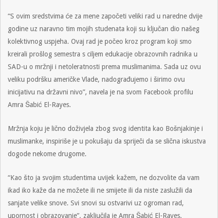
“S ovim sredstvima će za mene započeti veliki rad u naredne dvije
godine uz naravno tim mojih studenata koji su ključan dio našeg
kolektivnog uspjeha. Ovaj rad je počeo kroz program koji smo
kreirali prošlog semestra s ciljem edukacije obrazovnih radnika u
SAD-u o mržnji i netoleratnosti prema muslimanima. Sada uz ovu
veliku podršku američke Vlade, nadograđujemo i širimo ovu
inicijativu na državni nivo”, navela je na svom Facebook profilu
Amra Šabić El-Rayes.
Mržnja koju je lično doživjela zbog svog identita kao Bošnjakinje i
muslimanke, inspiriše je u pokušaju da spriječi da se slična iskustva
dogode nekome drugome.
“Kao što ja svojim studentima uvijek kažem, ne dozvolite da vam
ikad iko kaže da ne možete ili ne smijete ili da niste zaslužili da
sanjate velike snove. Svi snovi su ostvarivi uz ogroman rad,
upornost i obrazovanje”, zaključila je Amra Šabić El-Rayes.