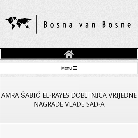
Skip
to
content
BOSNA
VAN
Primary
Menu
BOSNE
Navigation
Menu
AMRA ŠABIĆ EL-RAYES DOBITNICA VRIJEDNE
NAGRADE VLADE SAD-A