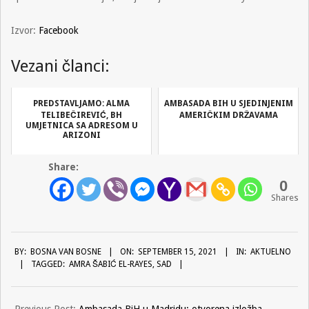
Izvor:
Facebook
Vezani članci:
PREDSTAVLJAMO: ALMA
AMBASADA BIH U SJEDINJENIM
TELIBEČIREVIĆ, BH
AMERIČKIM DRŽAVAMA
UMJETNICA SA ADRESOM U
ARIZONI
Share:
0
Shares
2021-
BY:
BOSNA VAN BOSNE
ON:
SEPTEMBER 15, 2021
IN:
AKTUELNO
09-
TAGGED:
AMRA ŠABIĆ EL-RAYES
,
SAD
15