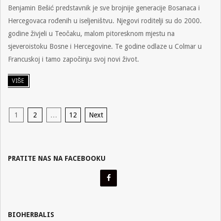
Benjamin Bešić predstavnik je sve brojnije generacije Bosanaca i
17
Hercegovaca rođenih u iseljeništvu. Njegovi roditelji su do 2000.
godine živjeli u Teočaku, malom pitoresknom mjestu na
sjeveroistoku Bosne i Hercegovine. Te godine odlaze u Colmar u
Francuskoj i tamo započinju svoj novi život.
VIŠE
POSTS
1
2
…
12
Next
PAGINATION
PRATITE NAS NA FACEBOOKU
BIOHERBALIS