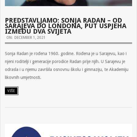
PREDSTAVLJAMO: SONJA RADAN – OD
SARAJEVA DO LONDONA, PUT USPJEHA
IZMEĐU DVA SVIJETA
2021-
ON:
DECEMBER 1, 2021
12-
Sonja Radan je rođena 1960. godine. Rođena je u Sarajevu, kao i
01
njeni roditelji i generacije porodice Radan prije njih. U Sarajevu je
odrasla i u njemu završila osnovnu školu i gimnaziju, te Akademiju
likovnih umjetnosti.
VIŠE