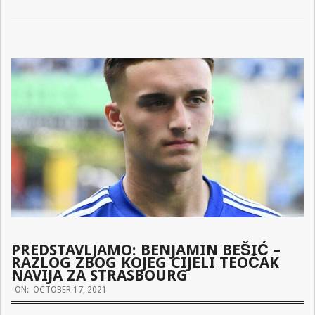
PREDSTAVLJAMO: BENJAMIN BEŠIĆ –
RAZLOG ZBOG KOJEG CIJELI TEOČAK
NAVIJA ZA STRASBOURG
2021-
ON:
OCTOBER 17, 2021
10-