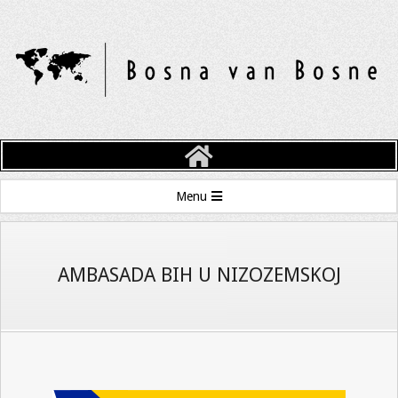
Skip
to
content
BOSNA
VAN
Primary
Menu
BOSNE
Navigation
Menu
AMBASADA BIH U NIZOZEMSKOJ