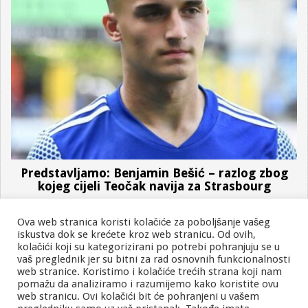
Predstavljamo: Benjamin Bešić – razlog zbog
kojeg cijeli Teočak navija za Strasbourg
Ova web stranica koristi kolačiće za poboljšanje vašeg
iskustva dok se krećete kroz web stranicu. Od ovih,
kolačići koji su kategorizirani po potrebi pohranjuju se u
vaš preglednik jer su bitni za rad osnovnih funkcionalnosti
web stranice. Koristimo i kolačiće trećih strana koji nam
pomažu da analiziramo i razumijemo kako koristite ovu
O nama
Kontaktirajte nas
Uslovi korištenja
Zaštita privatnosti
web stranicu. Ovi kolačići bit će pohranjeni u vašem