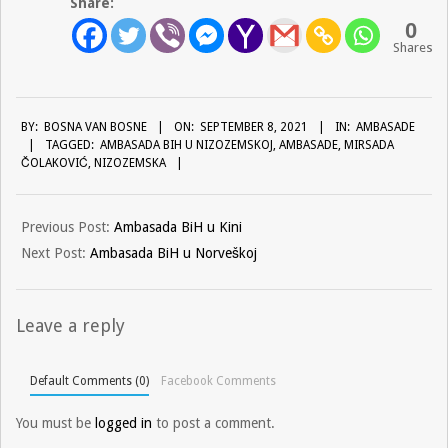
Share:
0
Shares
2021-
BY:
BOSNA VAN BOSNE
ON:
SEPTEMBER 8, 2021
IN:
AMBASADE
09-
TAGGED:
AMBASADA BIH U NIZOZEMSKOJ
,
AMBASADE
,
MIRSADA
08
ČOLAKOVIĆ
,
NIZOZEMSKA
Previous Post:
Ambasada BiH u Kini
Next Post:
Ambasada BiH u Norveškoj
Leave a reply
Default Comments (0)
Facebook Comments
You must be
logged in
to post a comment.