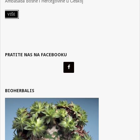
Ambasada Bosne i Hercegovine u Češkoj
08
VIŠE
PRATITE NAS NA FACEBOOKU
BIOHERBALIS