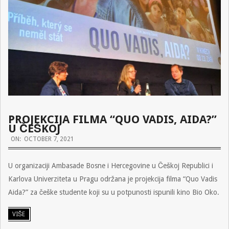
PROJEKCIJA FILMA “QUO VADIS, AIDA?”
U ČEŠKOJ
2021-
ON:
OCTOBER 7, 2021
10-
U organizaciji Ambasade Bosne i Hercegovine u Češkoj Republici i
07
Karlova Univerziteta u Pragu održana je projekcija filma “Quo Vadis
Aida?” za češke studente koji su u potpunosti ispunili kino Bio Oko.
VIŠE