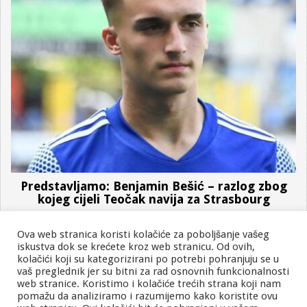
Predstavljamo: Benjamin Bešić – razlog zbog
kojeg cijeli Teočak navija za Strasbourg
Ova web stranica koristi kolačiće za poboljšanje vašeg
iskustva dok se krećete kroz web stranicu. Od ovih,
kolačići koji su kategorizirani po potrebi pohranjuju se u
vaš preglednik jer su bitni za rad osnovnih funkcionalnosti
web stranice. Koristimo i kolačiće trećih strana koji nam
pomažu da analiziramo i razumijemo kako koristite ovu
O nama
Kontaktirajte nas
Uslovi korištenja
Zaštita privatnosti