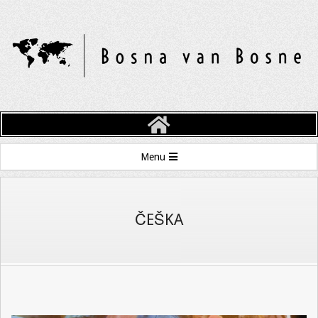
Skip
to
content
BOSNA
VAN
Primary
Menu
BOSNE
Navigation
Menu
ČEŠKA